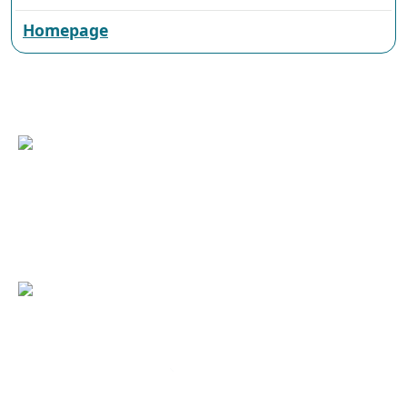
Homepage
Wilhelminasingel 101, 6001 GS Weert
(0495) 575 000 | +31(0)495 575 000
duurzaam@weert.nl
Deze website is een initiatief van:
Laatste wijzigingen
Onderwerpen A-Z
Toegankelijkheid