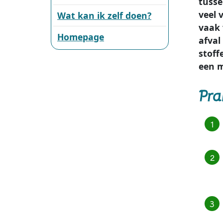
tusse
veel 
Wat kan ik zelf doen?
vaak 
Homepage
afval
stoff
een m
Pra