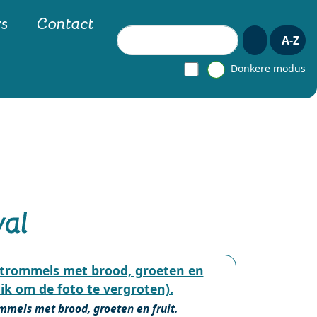
ws
Contact
Zoeken
A-Z
Donkere modus
val
mmels met brood, groeten en fruit.