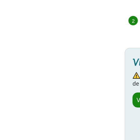
V
de
V