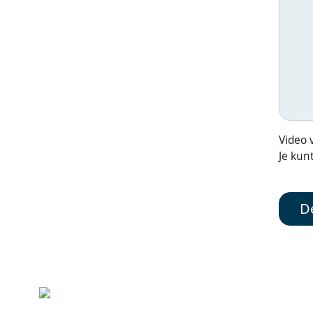
Video 
Je kun
De
Wilhelminasingel 101,