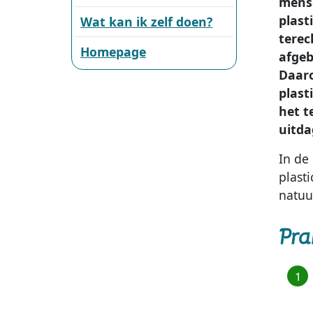
mense
plast
Wat kan ik zelf doen?
terec
Homepage
afgeb
Daaro
plast
het t
uitda
In de
plast
natuu
Pra