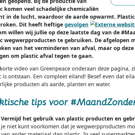
n geopend. Bij de productie van
ic komen veel schadelijke chemicaliën
ht in de lucht, waardoor de aarde opwarmt. Plastic
roken. Dit heeft heftige
gevolgen
m willen wij jullie op deze laatste dag van de #
ic wegwerpproducten te gebruiken. De afgelopen m
eken van het verminderen van afval, maar op deze l
gen om plastic afval tegen te gaan.
 korte video van Greenpeace onderaan deze pagina, zi
ic is ontstaan. Een compleet eiland! Besef even dat e
rlijke producten als aarde, planten en water.
ktische tips voor #MaandZonde
Vermijd het gebruik van plastic producten en gebr
je niet kunt voorkomen dat je wegwerpproducten moe
van ander materiaal dan plastic. In veel supermarkten