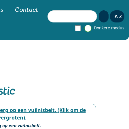
ws
Contact
Zoeken
A-Z
Donkere modus
stic
 op een vuilnisbelt.