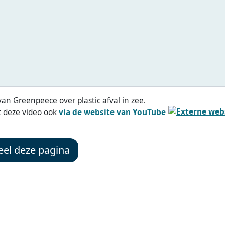
van Greenpeece over plastic afval in zee.
t deze video ook
via de website van YouTube
el deze pagina
Deze website is een initiatief van: