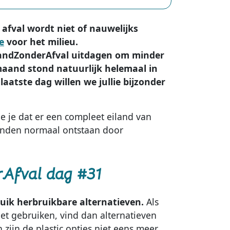
 afval wordt niet of nauwelijks
voor het milieu.
MaandZonderAfval uitdagen om minder
aand stond natuurlijk helemaal in
aatste dag willen we jullie bijzonder
e je dat er een compleet eiland van
ilanden normaal ontstaan door
rAfval dag #31
uik herbruikbare alternatieven.
Als
t gebruiken, vind dan alternatieven
 zijn de plastic opties niet eens meer