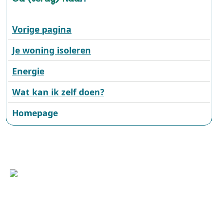
Vorige pagina
Je woning isoleren
Energie
Wat kan ik zelf doen?
Homepage
Wilhelminasingel 101, 6001 GS Weert
(0495) 575 000 | +31(0)495 575 000
duurzaam@weert.nl