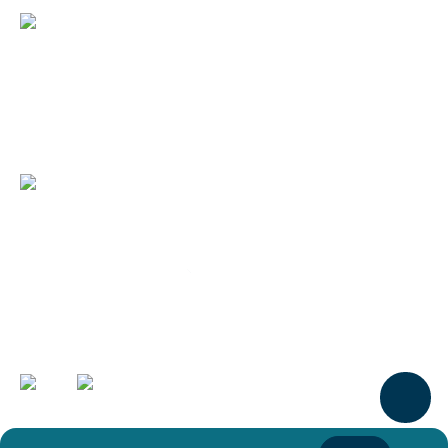
Wilhelminasingel 101, 6001 GS Weert
(0495) 575 000 | +31(0)495 575 000
duurzaam@weert.nl
Deze website is een initiatief van:
Laatste wijzigingen
Onderwerpen A-Z
Toegankelijkheid