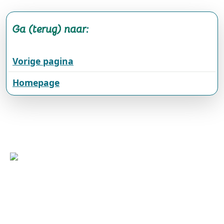
Ga (terug) naar:
Vorige pagina
Homepage
Wilhelminasingel 101, 6001 GS Weert
(0495) 575 000 | +31(0)495 575 000
duurzaam@weert.nl
Deze website is een initiatief van: