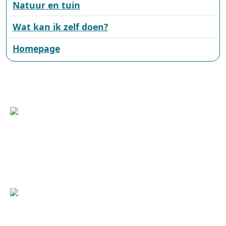
Natuur en tuin
Wat kan ik zelf doen?
Homepage
Wilhelminasingel 101, 6001 GS Weert
(0495) 575 000 | +31(0)495 575 000
duurzaam@weert.nl
Deze website is een initiatief van:
Laatste wijzigingen