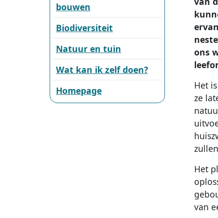
van d
bouwen
kunne
ervan
Biodiversiteit
neste
Natuur en tuin
ons w
leefo
Wat kan ik zelf doen?
Het i
Homepage
ze lat
natuu
uitvo
huisz
zulle
Het p
oplos
gebou
van e