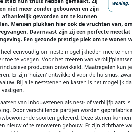
e stad hun thuis hebben gemaakt. Zij
woning.
n niet meer zonder gebouwen en zijn
 afhankelijk geworden om te kunnen
len. Mensen plukken hier ook de vruchten van, om
egvangen. Daarnaast zijn zij een perfecte meetlat
mgeving. Een gezonde prettige plek om te wonen wi
s heel eenvoudig om nestelmogelijkheden mee te nem
er toe te voegen. Voor het creëren van verblijfplaatsen
rinclusieve producten ontwikkeld. Maatregelen kun je 
eren. Er zijn ‘huizen’ ontwikkeld voor de huismus, zwa
waluw. Bij alle neststenen en kasten is het mogelijk d
n vestigen.
laatsen van inbouwstenen als nest- of verblijfplaats i
sing. Door verschillende partijen worden geprefabri
wbewonende soorten geleverd. Deze stenen kunnen s
en nieuw of te renoveren gebouw. Er zijn zichtbare var