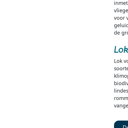
inmet
vlieg
voor 
gelui
de gr
Lok
Lok v
soort
klimo
biodi
linde
romme
vange
De