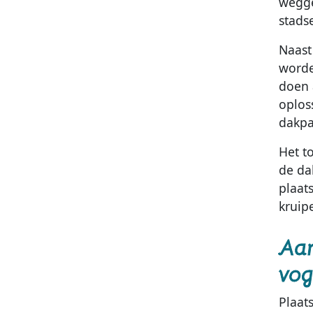
wegge
stads
Naast
worde
doen 
oplos
dakpa
Het t
de da
plaat
kruip
Aan
vog
Plaat