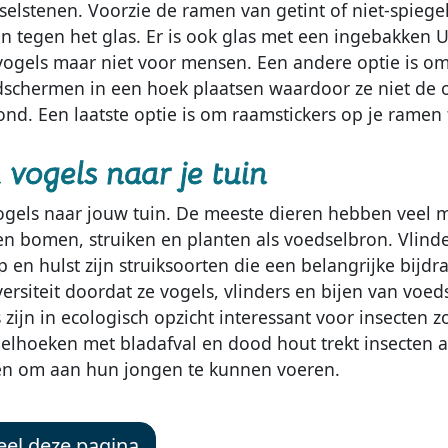
selstenen. Voorzie de ramen van getint of niet-spiegel
en tegen het glas. Er is ook glas met een ingebakken 
vogels maar niet voor mensen. Een andere optie is om
dschermen in een hoek plaatsen waardoor ze niet de 
ond. Een laatste optie is om raamstickers op je ramen
 vogels naar je tuin
ogels naar jouw tuin. De meeste dieren hebben veel
en bomen, struiken en planten als voedselbron. Vlind
p en hulst zijn struiksoorten die een belangrijke bijd
versiteit doordat ze vogels, vlinders en bijen van voe
s zijn in ecologisch opzicht interessant voor insecten 
lhoeken met bladafval en dood hout trekt insecten 
n om aan hun jongen te kunnen voeren.
el deze pagina