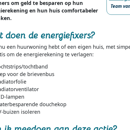
ers om geld te besparen op hun
Team van 
ierekening en hun huis comfortabeler
aken.
 doen de energiefixers?
 nu een huurwoning hebt of een eigen huis, met simp
atis om de energierekening te verlagen:
ochtstrips/tochtband
lep voor de brievenbus
diatorfolie
diatorventilator
ED-lampen
aterbesparende douchekop
V-buizen isoleren
 ik meedoen aan deze actie?