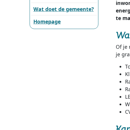
inwon
Wat doet de gemeente?
energ
te m
Homepage
Wat
Of je
je gr
T
K
Ra
Ra
L
W
C
Kan