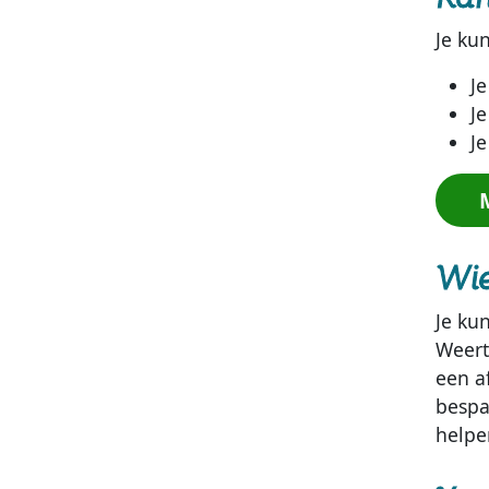
Je ku
J
Je
J
Wie
Je ku
Weert
een a
bespa
helpe