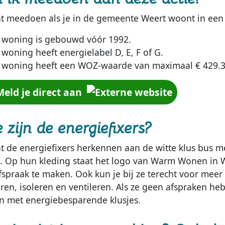
nt meedoen als je in de gemeente Weert woont in ee
e woning is gebouwd vóór 1992.
 woning heeft energielabel D, E, F of G.
e woning heeft een WOZ-waarde van maximaal € 429.30
Meld je direct aan
 zijn de energiefixers?
nt de energiefixers herkennen aan de witte klus bus 
. Op hun kleding staat het logo van Warm Wonen in We
fspraak te maken. Ook kun je bij ze terecht voor meer 
ren, isoleren en ventileren. Als ze geen afspraken heb
n met energiebesparende klusjes.