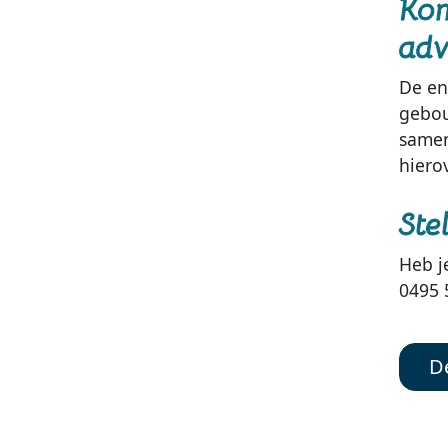
Kom
adv
De en
gebou
samen
hiero
Ste
Heb j
0495 
De