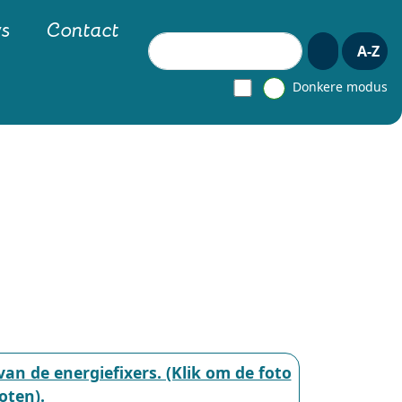
ws
Contact
Zoeken
A-Z
Donkere modus