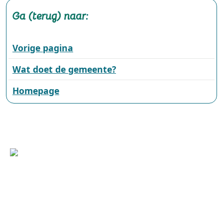
Ga (terug) naar:
Vorige pagina
Wat doet de gemeente?
Homepage
Wilhelminasingel 101, 6001 GS Weert
(0495) 575 000 | +31(0)495 575 000
duurzaam@weert.nl
Deze website is een initiatief van: